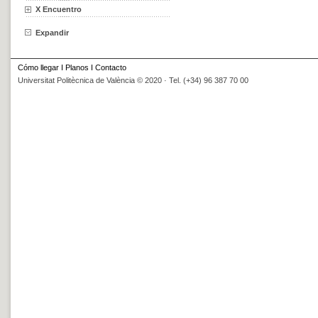
X Encuentro
Expandir
Cómo llegar
I
Planos
I
Contacto
Universitat Politècnica de València © 2020 · Tel. (+34) 96 387 70 00