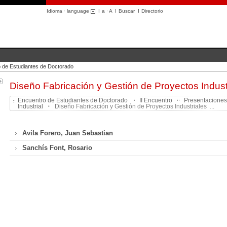
Idioma · language
I
a
·
A
I
Buscar
I
Directorio
 de Estudiantes de Doctorado
Diseño Fabricación y Gestión de Proyectos Indust
Encuentro de Estudiantes de Doctorado
II Encuentro
Presentaciones
Industrial
Diseño Fabricación y Gestión de Proyectos Industriales ...
Avila Forero, Juan Sebastian
Sanchís Font, Rosario