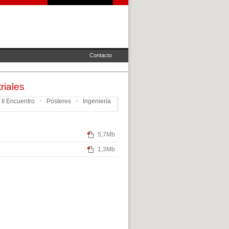
Contacto
riales
 II Encuentro
Pósteres
Ingeniería
5,7Mb
1,3Mb