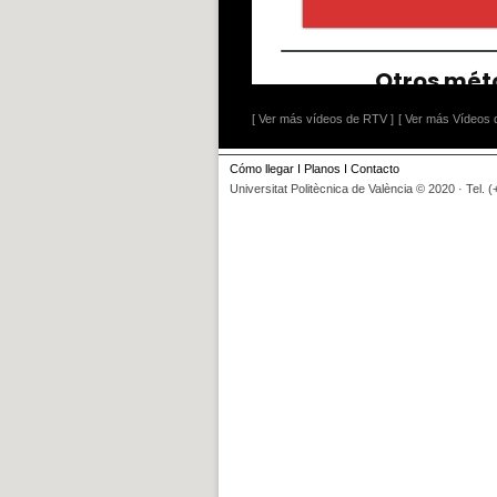
[ Ver más vídeos de RTV ]
[ Ver más Vídeos d
Cómo llegar
I
Planos
I
Contacto
Universitat Politècnica de València © 2020 · Tel. 