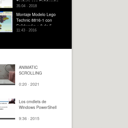
Technic con Solidworks
35:04 · 2018
Simulation 2017
Montaje Modelo Lego
Technic 8816-1 con
Solidworks ¿ 3 de 5
11:43 · 2016
ANIMATIC
SCROLLING
0:20 · 2021
Los cmdlets de
Windows PowerShell
9:36 · 2015