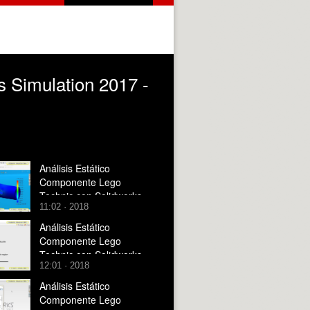
 Simulation 2017 -
Análisis Estático
Componente Lego
Technic con Solidworks
11:02 · 2018
Simulation 2017 - 3 de 3
Análisis Estático
Componente Lego
Technic con Solidworks
12:01 · 2018
Simulation 2017 - 2 de 3
Análisis Estático
Componente Lego