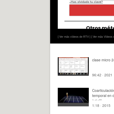
[ Ver más vídeos de RTV ]
[ Ver más Vídeos d
clase micro 2
96:42 · 2021
Coarticulació
temporal en 
(v1c2)
1:18 · 2015