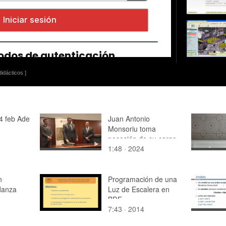
idácticos ]
4 feb Ade
Juan Antonio
Monsoriu toma
posesión de su cargo
1:48 · 2024
como director de la
ETSID
n
Programación de una
danza
Luz de Escalera en
BDF
7:43 · 2014