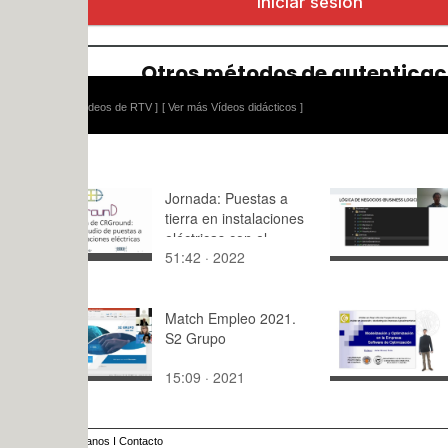
ídeos de RTV ]
[ Ver más Vídeos didácticos ]
Jornada: Puestas a
Capa lógi
tierra en instalaciones
eléctricas con el
51:42 · 2022
10:12 · 20
software CRGround
Match Empleo 2021.
Solución y 
S2 Grupo
Resultados
Microsoft E
15:09 · 2021
14:40 · 20
anos
I
Contacto