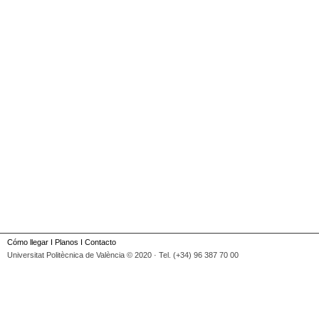
Cómo llegar
I
Planos
I
Contacto
Universitat Politècnica de València © 2020 · Tel. (+34) 96 387 70 00