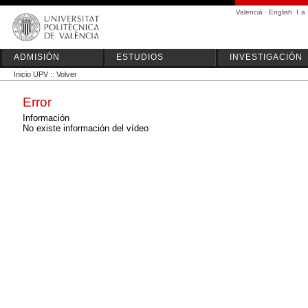
Valencià
·
English
I
a
ADMISIÓN
ESTUDIOS
INVESTIGACIÓN
Inicio UPV
::
Volver
Error
Información
No existe información del vídeo