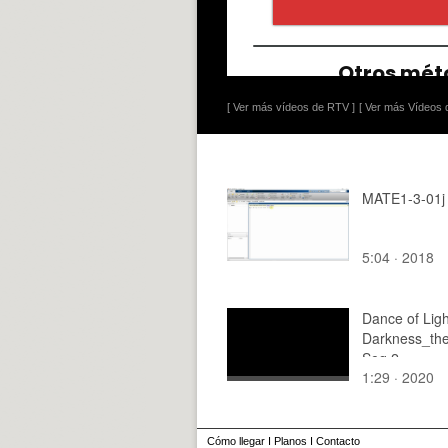
[ Ver más vídeos de RTV ]
[ Ver más Vídeos d
MATE1-3-01j 
5:04 · 2018
Dance of Lig
Darkness_th
Seq 2
1:29 · 2020
Cómo llegar
I
Planos
I
Contacto