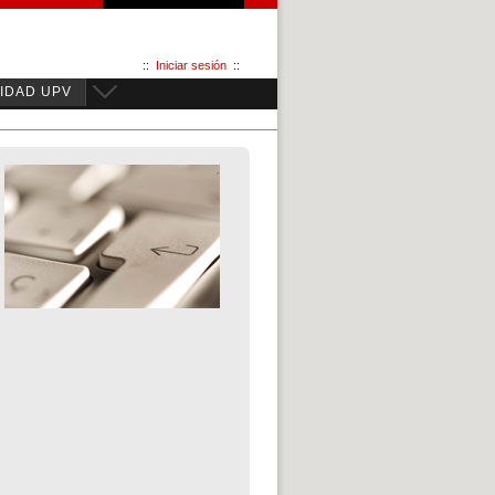
::
Iniciar sesión
::
IDAD UPV