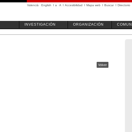
Valencià
·
English
I
a
·
A
I
Accesibilidad
I
Mapa web
I
Buscar
I
Directorio
INVESTIGACIÓN
ORGANIZACIÓN
COMUN
Volver