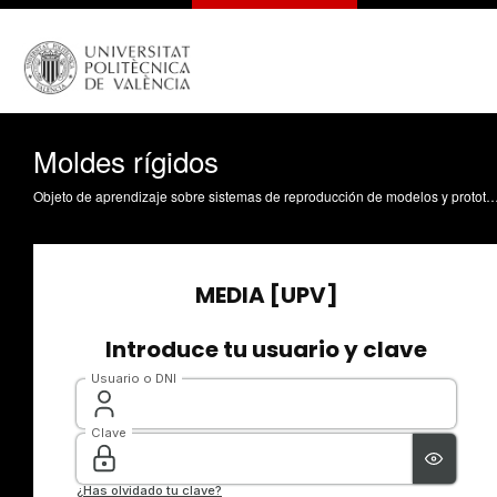
Moldes rígidos
Objeto de aprendizaje sobre sistemas de reproducción de modelos y prototipos Martínez Torán, MB. (2010). Moldes rígidos. https://riun