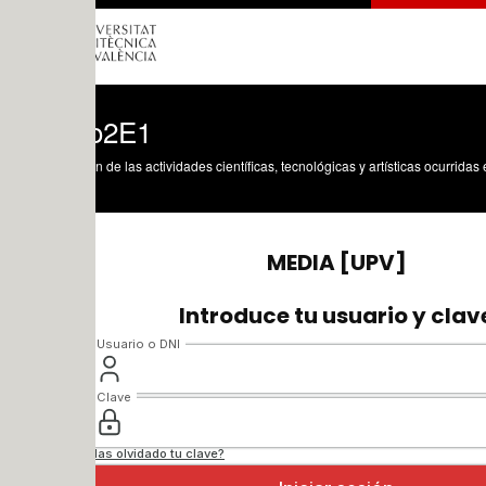
o2E1
n de las actividades científicas, tecnológicas y artísticas ocurridas en los tres cam