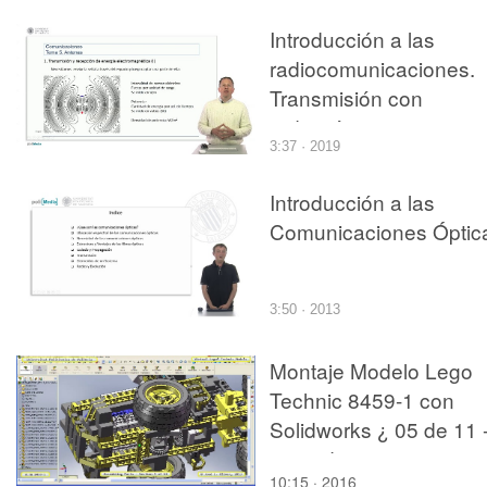
Introducción a las
radiocomunicaciones.
Transmisión con
radiación
3:37 · 2019
electromagnética
Introducción a las
Comunicaciones Óptic
3:50 · 2013
Montaje Modelo Lego
Technic 8459-1 con
Solidworks ¿ 05 de 11 
no audio
10:15 · 2016