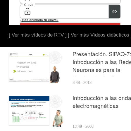
[ Ver más vídeos de RTV ]
[ Ver más Vídeos didácticos 
Presentación. SiPAQ-7
Introducción a las Red
Neuronales para la
Simulación de Proceso
3:48 · 2013
con Matlab¿ y Scilab¿
Introducción a las ond
electromagnéticas
13:49 · 2008