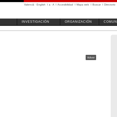
Valencià
·
English
I
a
·
A
I
Accesibilidad
I
Mapa web
I
Buscar
I
Directorio
INVESTIGACIÓN
ORGANIZACIÓN
COMUN
Volver