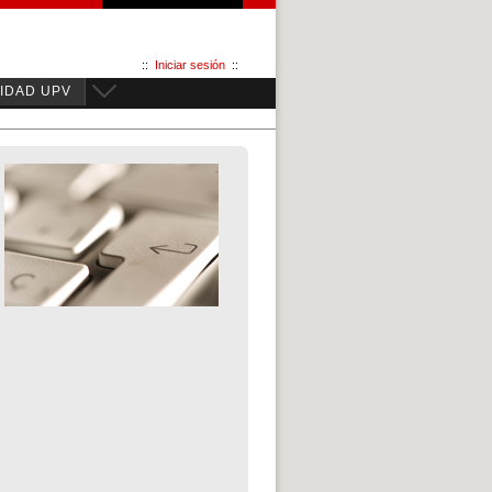
::
Iniciar sesión
::
IDAD UPV