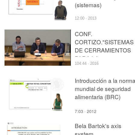
(sistemas)
12:00 · 2013
CONF.
CORTIZO."SISTEMAS
DE CERRAMIENTOS
PARA LA
104:44 · 2016
ARQUITECURA".
Introducción a la norm
mundial de seguridad
alimentaria (BRC)
7:03 · 2012
Bela Bartok's axis
system