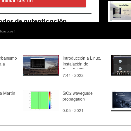
idácticos ]
Urbanismo
Introducción a Linux.
a a
Instalación de
OpenSUSE
7:44 · 2022
ia Martín
SiO2 waveguide
propagation
0:05 · 2021