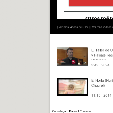
[ Ver más vídeos de RTV ]
[ Ver más Vídeos d
El Taller de 
y Paisaje lleg
Catarroja
2:42 · 2024
El Horla (Nur
Chucrel)
11:15 · 2014
Cómo llegar
I
Planos
I
Contacto