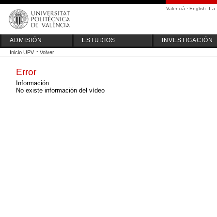
Valencià
·
English
I
a
ADMISIÓN
ESTUDIOS
INVESTIGACIÓN
Inicio UPV
::
Volver
Error
Información
No existe información del vídeo