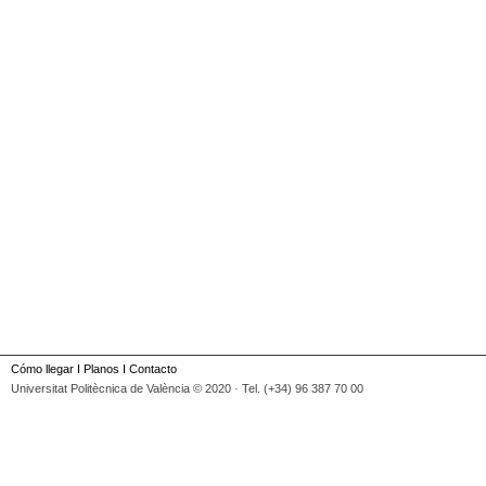
Cómo llegar
I
Planos
I
Contacto
Universitat Politècnica de València © 2020 · Tel. (+34) 96 387 70 00