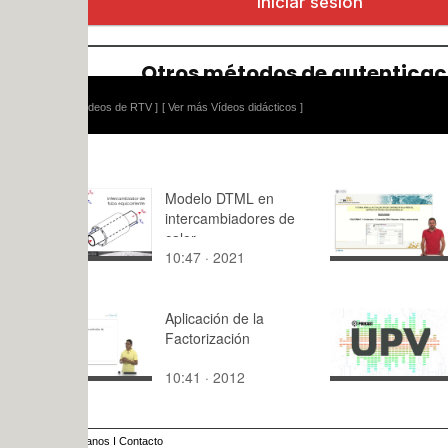
ídeos de RTV ]
[ Ver más Vídeos didácticos ]
Modelo DTML en
Tutorial pa
intercambiadores de
actualizaci
calor
contenidos
10:47 · 2021
5:19 · 201
del Institut
Tecnologia
Materiales
Aplicación de la
Principios
Factorización
organizativ
Principios
10:41 · 2012
11:54 · 20
organizati
anos
I
Contacto