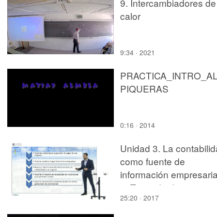
9. Intercambiadores de
calor
9:34 · 2021
PRACTICA_INTRO_A
PIQUERAS
0:16 · 2014
Unidad 3. La contabili
como fuente de
información empresarial
4. Toma de decisiones
25:20 · 2017
Partir de los Estados
Financieros