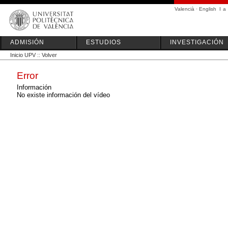
Valencià
·
English
I
a
ADMISIÓN
ESTUDIOS
INVESTIGACIÓN
Inicio UPV
::
Volver
Error
Información
No existe información del vídeo