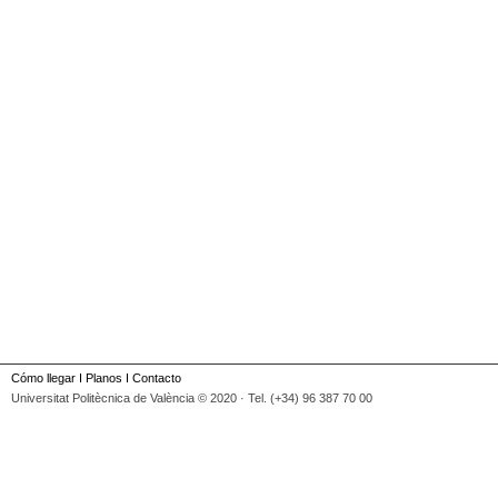
Cómo llegar
I
Planos
I
Contacto
Universitat Politècnica de València © 2020 · Tel. (+34) 96 387 70 00