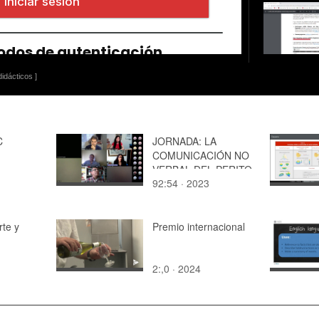
idácticos ]
C
JORNADA: LA
COMUNICACIÓN NO
VERBAL DEL PERITO
92:54 · 2023
EN GEOMETRÍAS
JURÍDICAS
rte y
Premio internacional
2:,0 · 2024