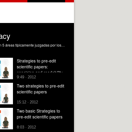
racy
Se explican la precisión y la exactitud, requeridas en artículos científicos en inglés. Éstas son 2 de 5 estrategias, basadas en 5 áreas típicamente juzgadas por los revisores de revistas científicas de alto impacto. Las 5 estrategias ayudarán a los investigadores universitarios españoles a pre-editar sus artículos escritos en inglés, ahorrando tiempo y dinero (por una parte) y ganando confianza como escritores en inglés académico (por otra parte). Se ofrecen ejemplos reales, "pre-edición" y "post-edición", de artículos escritos por miembros de la UPV y publicados en revistas de alto impacto (2003-2009; editora principal de éstos: Debra Westall). Conejero López, M.; Westall Pixton, DL. (2012). Strategies to pre-edit scientific papers: precision and accuracy. https://riunet.upv.es/handle/10251/16846
Strategies to pre-edit
scientific papers:
concision and readability
9:49 · 2012
Two strategies to pre-edit
scientific papers
15:12 · 2012
Two basic Strategies to
pre-edit scientific papers
8:03 · 2012