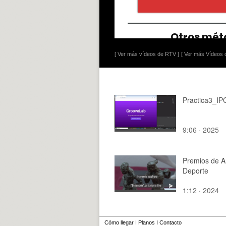
[ Ver más vídeos de RTV ]
[ Ver más Vídeos d
Practica3_IP
9:06 · 2025
Premios de A
Deporte
1:12 · 2024
Cómo llegar
I
Planos
I
Contacto