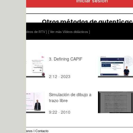
ídeos de RTV ]
[ Ver más Vídeos didácticos ]
3. Defining CAPIF
M4_U1_01_
análisis d
con eLam
2:12 · 2023
6:05 · 202
Simulación de dibujo a
Ejercicios p
trazo libre
inmediatas
9:22 · 2010
7:39 · 202
anos
I
Contacto