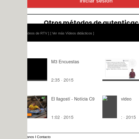
ídeos de RTV ]
[ Ver más Vídeos didácticos ]
M3 Encuestas
Microsoft A
Ejercicios 
consultas 
2:35 · 2015
9:48 · 200
de selecci
complejas(I
El llagostí - Notícia C9
video
1:02 · 2015
: · 2015
anos
I
Contacto