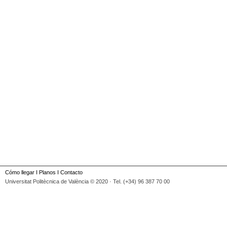
Cómo llegar
I
Planos
I
Contacto
Universitat Politècnica de València © 2020 · Tel. (+34) 96 387 70 00