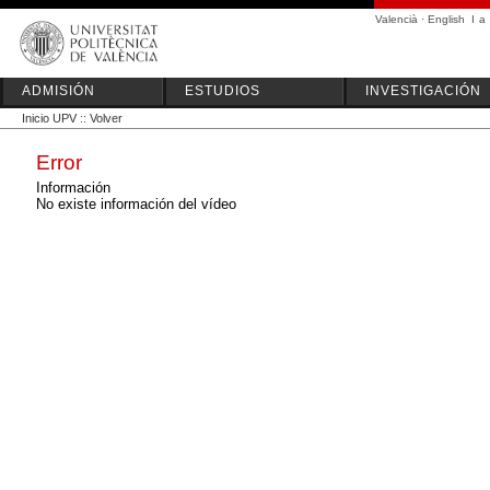
Valencià
·
English
I
a
ADMISIÓN
ESTUDIOS
INVESTIGACIÓN
Inicio UPV
::
Volver
Error
Información
No existe información del vídeo