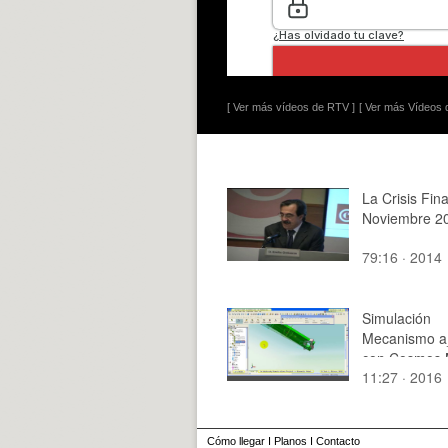
[ Ver más vídeos de RTV ]
[ Ver más Vídeos d
La Crisis Fin
Noviembre 2
79:16 · 2014
Simulación
Mecanismo a
con Cosmos M
11:27 · 2016
5 de 5
Cómo llegar
I
Planos
I
Contacto