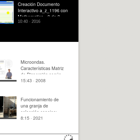
Creación Documento
Interactivo a_z_1196 con
Mathematica - 2 de 2
10:40 · 2016
Microondas.
Características Matriz
de Dispersión según
15:43 · 2008
las propiedades de la
red
Funcionamiento de
una granja de
selección conejos:
8:15 · 2021
Palpación y asignación
de la monta