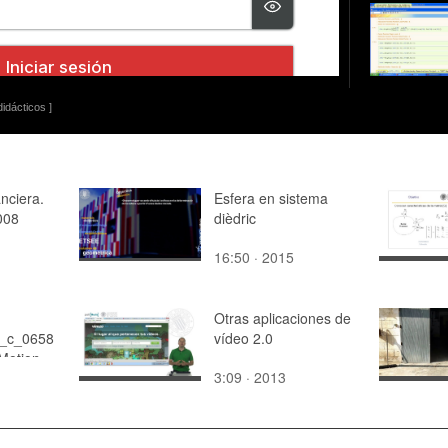
idácticos ]
anciera.
Esfera en sistema
008
dièdric
16:50 · 2015
Otras aplicaciones de
_c_0658
vídeo 2.0
otion -
3:09 · 2013