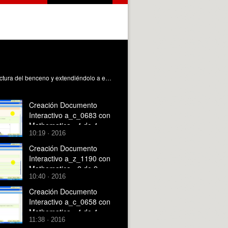
Este video tiene como objetivo mostrar a un nivel sencillo el concepto de aromaticidad partiendo de la discusión de la estructura del benceno y extendiéndolo a especies tales como el anión ciclopentadienilo y el pirrol. Llorens Molina, JA. (2017). Aromaticidad - Interactivo. https://riunet.upv.es/handle/10251/82738 DER
Creación Documento
Interactivo a_c_0683 con
Mathematica - 4 de 4
10:19 · 2016
Creación Documento
Interactivo a_z_1190 con
Mathematica - 2 de 2
10:40 · 2016
Creación Documento
Interactivo a_c_0658 con
Mathematica - 4 de 4
11:38 · 2016