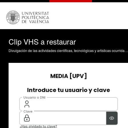
Clip VHS a restaurar
Divulgación de las actividades científicas, tecnológicas y artísticas ocurridas en los tres campus de la UPV