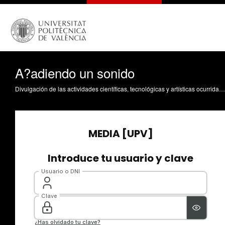
A?adiendo un sonido
Divulgación de las actividades científicas, tecnológicas y artísticas ocurridas en los tres campus de la UPV