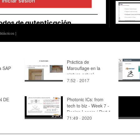
idácticos ]
Práctica de
 a SAP
Marouflage en la
pintura actual
7:52 · 2017
N DE
Photonic ICs: from
tech to biz - Week 7 -
Design Lasers / Part 1
71:49 · 2020