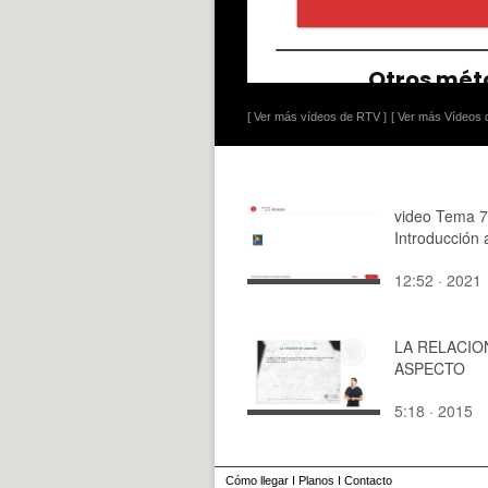
[ Ver más vídeos de RTV ]
[ Ver más Vídeos d
video Tema 7
Introducción
12:52 · 2021
LA RELACIO
ASPECTO
5:18 · 2015
Cómo llegar
I
Planos
I
Contacto