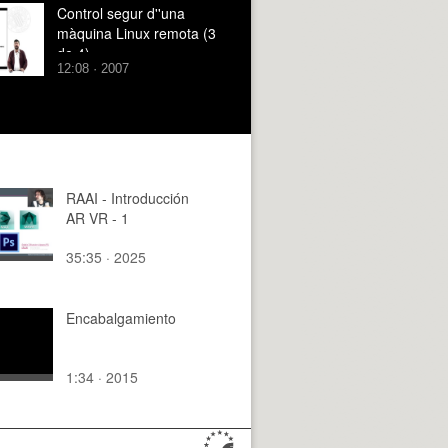
Control segur d''una
màquina Linux remota (3
de 4)
12:08 · 2007
RAAI - Introducción
AR VR - 1
35:35 · 2025
Encabalgamiento
1:34 · 2015