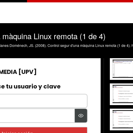
a màquina Linux remota (1 de 4)
lanes Doménech, JS. (2008). Control segur d'una màquina Linux remota (1 de 4). h