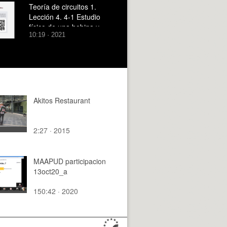
Teoría de circuitos 1.
Lección 4. 4-1 Estudio
físico de una bobina y
10:19 · 2021
definición de inductacia
Akitos Restaurant
2:27 · 2015
MAAPUD participacion
13oct20_a
150:42 · 2020