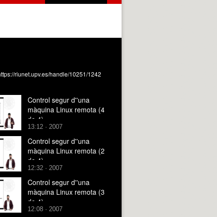
ttps://riunet.upv.es/handle/10251/1242
Control segur d''una
màquina Linux remota (4
de 4)
13:12 · 2007
Control segur d''una
màquina Linux remota (2
de 4)
12:32 · 2007
Control segur d''una
màquina Linux remota (3
de 4)
12:08 · 2007