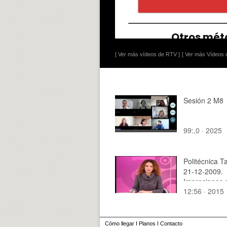
[ Ver más vídeos de RTV ]
[ Ver más Vídeos d
Sesión 2 M8
99:,0 · 2025
Politécnica Ta
21-12-2009.
Impresiones 
12:56 · 2015
alumnos del 
"Internet ??til
Universidad 
Cómo llegar
I
Planos
I
Contacto