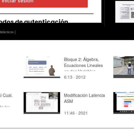
idácticos ]
Bloque 2: Álgebra,
Ecuaciones Lineales
en dos Variables.
6:13 · 2012
Deficición de Función
Lineal
l Cual.
Modificación Latencia
ASM
de los
11:46 · 2021
curso
" de la
Senior