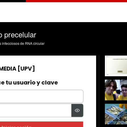
o precelular
s infecciosos de RNA circular