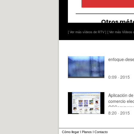
[ Ver más vídeos de RTV ]
[ Ver más Vídeos d
enfoque-des
0:09 · 2015
Aplicación de
comercio elec
OSCommerc
8:20 · 2015
Cómo llegar
I
Planos
I
Contacto