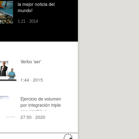
la mejor noticia del
mundo!
1:21 · 2014
Verbo 'ser'
1:44 · 2015
Ejercicio de volumen
por integración triple
con cambio a
27:50 · 2020
coordenadas
cilíndricas