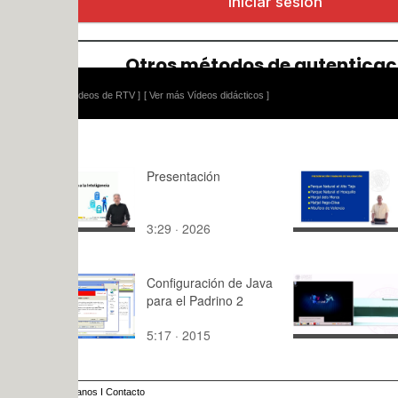
ídeos de RTV ]
[ Ver más Vídeos didácticos ]
Presentación
Presentaci
de valorac
activos am
3:29 · 2026
4:38 · 201
Configuración de Java
Clase del 
para el Padrino 2
5:17 · 2015
107:05 · 2
anos
I
Contacto