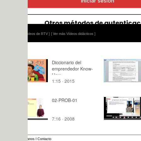
ídeos de RTV ]
[ Ver más Vídeos didácticos ]
Diccionario del
P-EST-05-A
emprendedor Know-
tipos de da
How
1:15 · 2015
4:43 · 201
02-PROB-01
Clase de J
may-21, 1
7:16 · 2008
240:,1 · 2
anos
I
Contacto