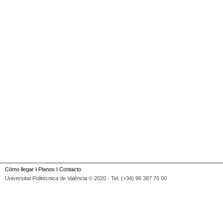
Cómo llegar
I
Planos
I
Contacto
Universitat Politècnica de València © 2020 · Tel. (+34) 96 387 70 00