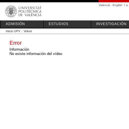
Valencià
·
English
I
a
ADMISIÓN
ESTUDIOS
INVESTIGACIÓN
Inicio UPV
::
Volver
Error
Información
No existe información del vídeo