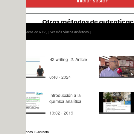
ídeos de RTV ]
[ Ver más Vídeos didácticos ]
B2 writing- 2. Article
Piensos co
arroz
6:48 · 2024
1:18 · 202
Introducción a la
Presentaci
química analítica
ETSID 202
10:02 · 2019
16:13 · 20
anos
I
Contacto