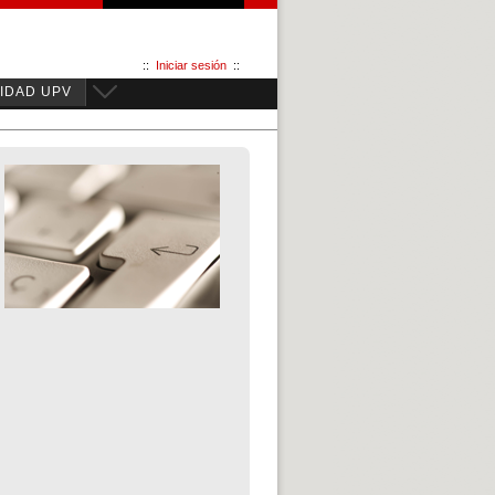
::
Iniciar sesión
::
IDAD UPV