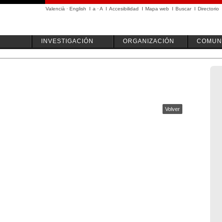
Valencià
·
English
I
a
·
A
I
Accesibilidad
I
Mapa web
I
Buscar
I
Directorio
INVESTIGACIÓN
ORGANIZACIÓN
COMUN
Volver