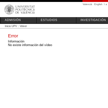
Valencià
·
English
I
a
ADMISIÓN
ESTUDIOS
INVESTIGACIÓN
Inicio UPV
::
Volver
Error
Información
No existe información del vídeo