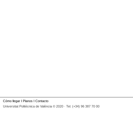
Cómo llegar
I
Planos
I
Contacto
Universitat Politècnica de València © 2020 · Tel. (+34) 96 387 70 00