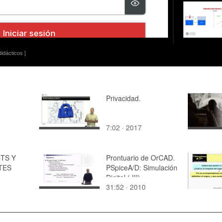
idácticos ]
Privacidad.
7:02 · 2017
TS Y
Prontuario de OrCAD.
TES
PSpiceA/D: Simulación
Digital ( III)
31:52 · 2010