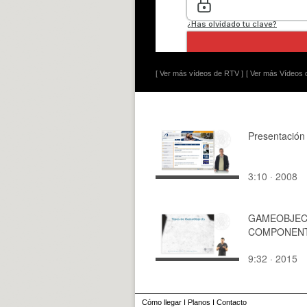
[ Ver más vídeos de RTV ]
[ Ver más Vídeos d
Presentación
3:10 · 2008
GAMEOBJEC
COMPONEN
9:32 · 2015
Cómo llegar
I
Planos
I
Contacto