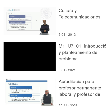
Introducción
Cultura y
Telecomunicaciones
9:01 · 2012
M1_U7_01_Introducci
y planteamiento del
problema
3:31 · 2021
Acreditación para
profesor permanente
laboral y profesor de
universidad privada
20:41 · 2026