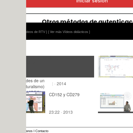
ídeos de RTV ]
[ Ver más Vídeos didácticos ]
Mecánica y
Mecanismo
MM - Clase
10:10 · 20
Tramo 05 
des de un
: · 2014
aturalismo)
 VIDEO)
CD152 y CD279
Corrigiendo
de datos
23:22 · 2013
2:02 · 201
anos
I
Contacto