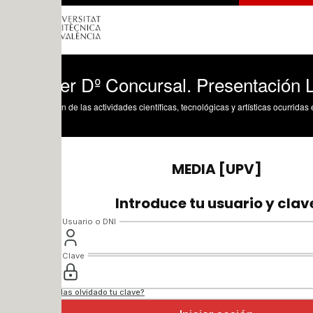
er Dº Concursal. Presentación Libro D
n de las actividades científicas, tecnológicas y artísticas ocurridas en los tres cam