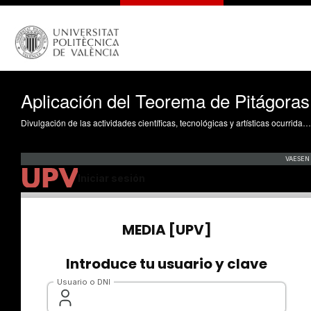
Aplicación del Teorema de Pitágoras
Divulgación de las actividades científicas, tecnológicas y artísticas ocurridas en los tres campus de la UPV