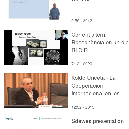
9:59 · 2012
Corrent altern.
Ressonància en un dip
RLC R
7:13 · 2020
Koldo Unceta - La
Cooperación
Internacional en los
tiempos del Desarrollo
12:32 · 2015
Humano - parte 1 de 4
Sdewes presentation