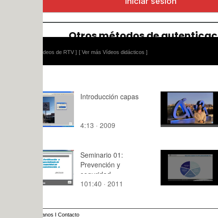
ídeos de RTV ]
[ Ver más Vídeos didácticos ]
Introducción capas
E12. Video
Sánchez
4:13 · 2009
2:30 · 202
Seminario 01:
Aspectos
Prevención y
procedimie
seguridad
mediación
101:40 · 2011
2:26 · 202
anos
I
Contacto