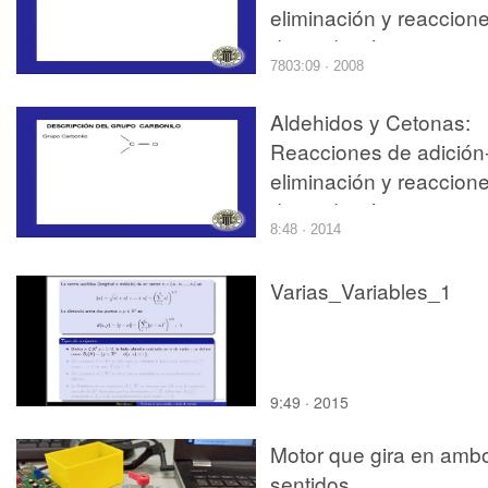
eliminación y reaccion
de oxidación
7803:09 · 2008
Aldehidos y Cetonas:
Reacciones de adición
eliminación y reaccion
de oxidación
8:48 · 2014
Varias_Variables_1
9:49 · 2015
Motor que gira en amb
sentidos