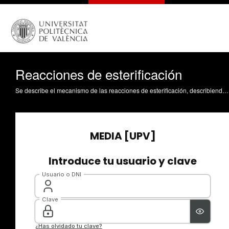
Reacciones de esterificación
Se describe el mecanismo de las reacciones de esterificación, describiendo algunos ésteres relacionados con el aroma de frutas. Se explica también la formación de los poliésteres como ejemplo de esterificación entre ácidos dicarboxílicos y dioles. Llorens Molina, JA. (2018). Reacciones de esterificación. https://riunet.upv.es/handle/10251/103653 DER