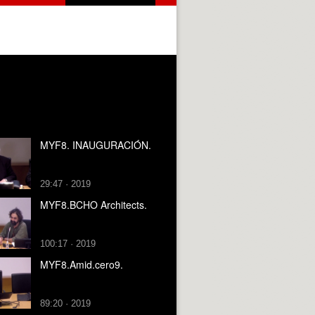
MYF8. INAUGURACIÓN.
29:47 · 2019
MYF8.BCHO Architects.
100:17 · 2019
MYF8.Amid.cero9.
89:20 · 2019