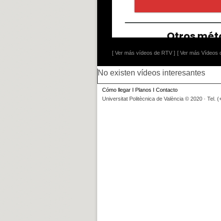
[ Ver más vídeos de RTV ]
[ Ver más Vídeos d
No existen vídeos interesantes
Cómo llegar
I
Planos
I
Contacto
Universitat Politècnica de València © 2020 · Tel. 