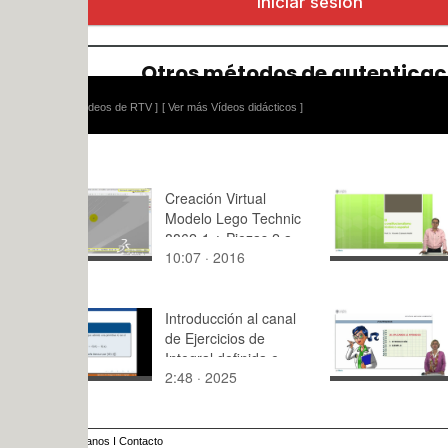
ídeos de RTV ]
[ Ver más Vídeos didácticos ]
Creación Virtual
El constitu
Modelo Lego Technic
histórico e
8862-1 ¿ Piezas 2 a
10:07 · 2016
10:38 · 20
70 ¿ 16 de 36
Introducción al canal
Sección 4.
de Ejercicios de
Fenómeno
Integral definida e
ondulatorio
2:48 · 2025
8:58 · 201
impropia
anos
I
Contacto