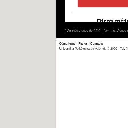
[ Ver más vídeos de RTV ]
[ Ver más Vídeos d
Cómo llegar
I
Planos
I
Contacto
Universitat Politècnica de València © 2020 · Tel. 