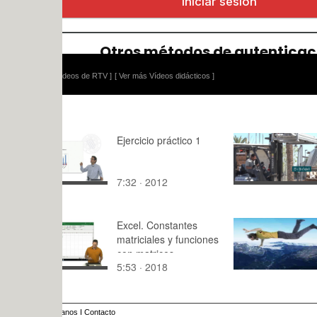
ídeos de RTV ]
[ Ver más Vídeos didácticos ]
Ejercicio práctico 1
Todo prep
Fòrum e2
7:32 · 2012
1:24 · 202
Excel. Constantes
David cae
matriciales y funciones
con matrices
5:53 · 2018
0:08 · 201
anos
I
Contacto