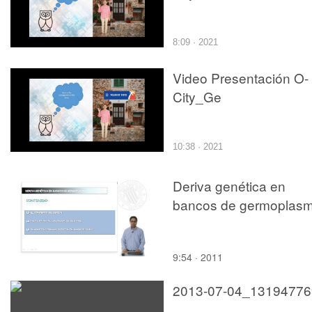
8:09 · 2021
Video Presentación O-
City_Ge
10:38 · 2021
Deriva genética en
bancos de germoplas
9:54 · 2011
2013-07-04_13194776