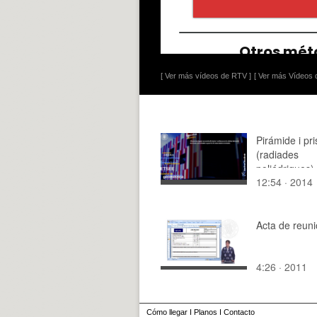
[ Ver más vídeos de RTV ]
[ Ver más Vídeos d
Pirámide i pr
(radiades
poliédriques)
12:54 · 2014
Acta de reun
4:26 · 2011
Cómo llegar
I
Planos
I
Contacto