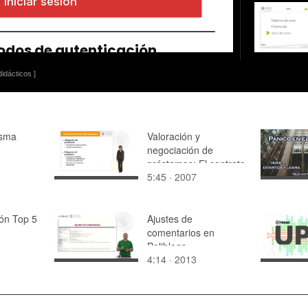
idácticos ]
isma
Valoración y
negociación de
préstamos: El contrato
5:45 · 2007
de préstamo
ión Top 5
Ajustes de
comentarios en
Poliblogs
4:14 · 2013