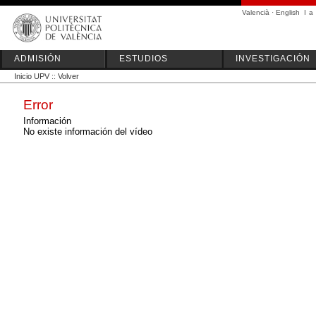
Valencià
·
English
I
a
ADMISIÓN
ESTUDIOS
INVESTIGACIÓN
Inicio UPV
::
Volver
Error
Información
No existe información del vídeo