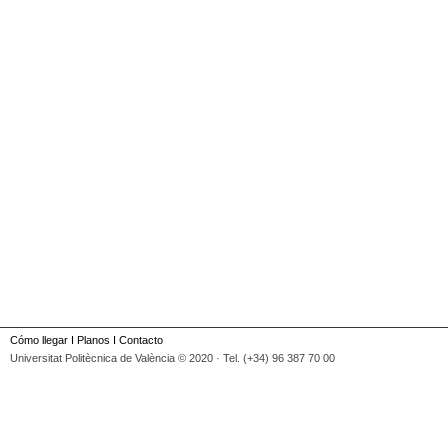
Cómo llegar
I
Planos
I
Contacto
Universitat Politècnica de València © 2020 · Tel. (+34) 96 387 70 00