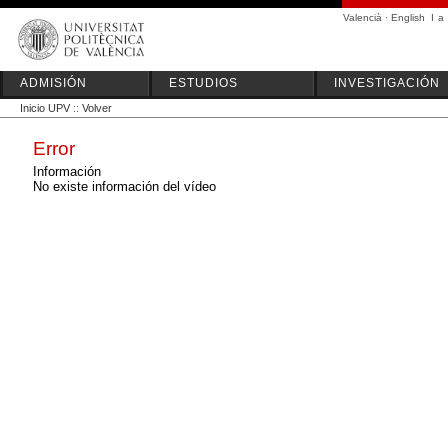
Valencià
·
English
I
a
ADMISIÓN
ESTUDIOS
INVESTIGACIÓN
Inicio UPV
::
Volver
Error
Información
No existe información del vídeo