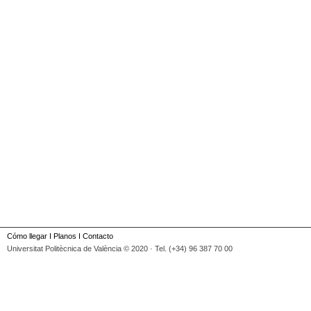
Cómo llegar
I
Planos
I
Contacto
Universitat Politècnica de València © 2020 · Tel. (+34) 96 387 70 00