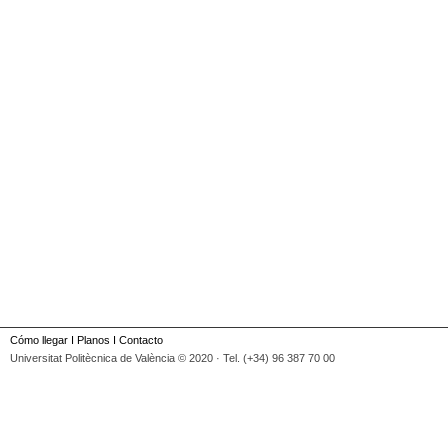
Cómo llegar
I
Planos
I
Contacto
Universitat Politècnica de València © 2020 · Tel. (+34) 96 387 70 00