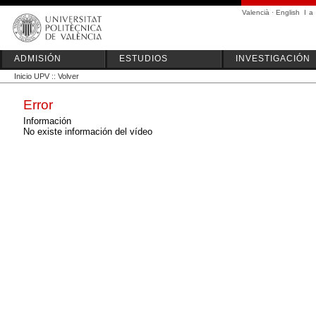
Valencià
·
English
I
a
ADMISIÓN
ESTUDIOS
INVESTIGACIÓN
Inicio UPV
::
Volver
Error
Información
No existe información del vídeo